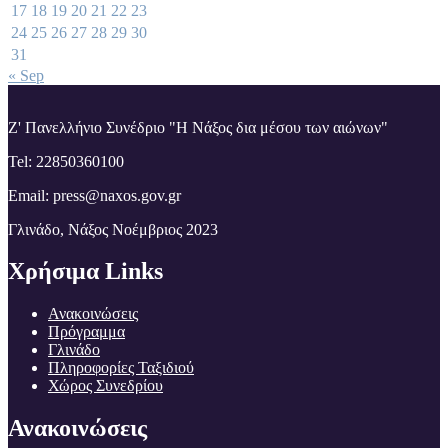
17
18
19
20
21
22
23
24
25
26
27
28
29
30
31
« Sep
Z' Πανελλήνιο Συνέδριο "Η Νάξος δια μέσου των αιώνων"
Tel: 22850360100
Email: press@naxos.gov.gr
Γλινάδο, Νάξος Νοέμβριος 2023
Χρήσιμα Links
Ανακοινώσεις
Πρόγραμμα
Γλινάδο
Πληροφορίες Ταξιδιού
Χώρος Συνεδρίου
Ανακοινώσεις