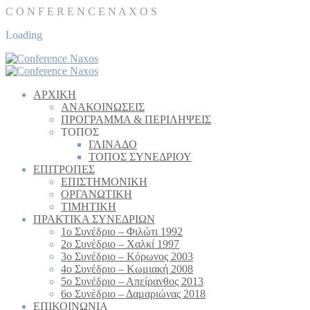
C
O
N
F
E
R
E
N
C
E
N
A
X
O
S
Loading
AΡΧΙΚΗ
ΑΝΑΚΟΙΝΩΣΕΙΣ
ΠΡΟΓΡΑΜΜΑ & ΠΕΡΙΛΗΨΕΙΣ
ΤΟΠΟΣ
ΓΛΙΝΑΔΟ
TΟΠΟΣ ΣΥΝΕΔΡΙΟΥ
ΕΠΙΤΡΟΠΕΣ
ΕΠΙΣΤΗΜΟΝΙΚΗ
ΟΡΓΑΝΩΤΙΚΗ
TIMHTIKH
ΠΡΑΚΤΙΚΑ ΣΥΝΕΔΡΙΩΝ
1ο Συνέδριο – Φιλώτι 1992
2ο Συνέδριο – Χαλκί 1997
3ο Συνέδριο – Κόρωνος 2003
4ο Συνέδριο – Kωμιακή 2008
5ο Συνέδριο – Απείρανθος 2013
6ο Συνέδριο – Δαμαριώνας 2018
ΕΠΙΚΟΙΝΩΝΙΑ