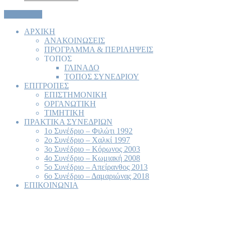
Registration
AΡΧΙΚΗ
ΑΝΑΚΟΙΝΩΣΕΙΣ
ΠΡΟΓΡΑΜΜΑ & ΠΕΡΙΛΗΨΕΙΣ
ΤΟΠΟΣ
ΓΛΙΝΑΔΟ
TΟΠΟΣ ΣΥΝΕΔΡΙΟΥ
ΕΠΙΤΡΟΠΕΣ
ΕΠΙΣΤΗΜΟΝΙΚΗ
ΟΡΓΑΝΩΤΙΚΗ
TIMHTIKH
ΠΡΑΚΤΙΚΑ ΣΥΝΕΔΡΙΩΝ
1ο Συνέδριο – Φιλώτι 1992
2ο Συνέδριο – Χαλκί 1997
3ο Συνέδριο – Κόρωνος 2003
4ο Συνέδριο – Kωμιακή 2008
5ο Συνέδριο – Απείρανθος 2013
6ο Συνέδριο – Δαμαριώνας 2018
ΕΠΙΚΟΙΝΩΝΙΑ