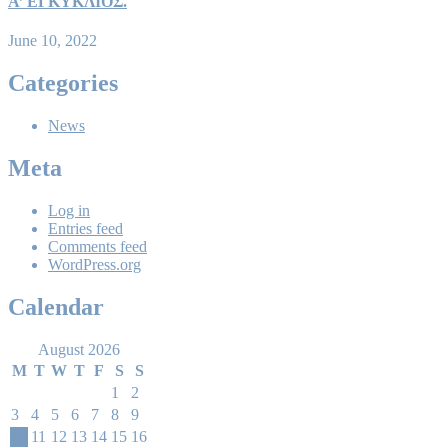
A’ EΓΚΥΚΛΙΟΣ.
June 10, 2022
Categories
News
Meta
Log in
Entries feed
Comments feed
WordPress.org
Calendar
August 2026
M
T
W
T
F
S
S
1
2
3
4
5
6
7
8
9
10
11
12
13
14
15
16