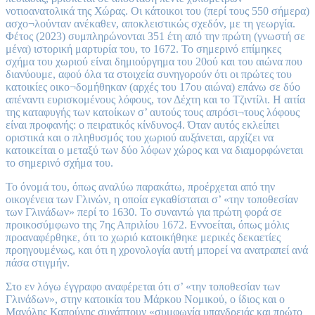
νοτιοανατολικά της Χώρας. Οι κάτοικοι του (περί τους 550 σήμερα)
ασχο¬λούνταν ανέκαθεν, αποκλειστικώς σχεδόν, με τη γεωργία.
Φέτος (2023) συμπληρώνονται 351 έτη από την πρώτη (γνωστή σε
μένα) ιστορική μαρτυρία του, το 1672. Το σημερινό επίμηκες
σχήμα του χωριού είναι δημιούργημα του 20ού και του αιώνα που
διανύουμε, αφού όλα τα στοιχεία συνηγορούν ότι οι πρώτες του
κατοικίες οικο¬δομήθηκαν (αρχές του 17ου αιώνα) επάνω σε δύο
απέναντι ευρισκομένους λόφους, τον Δέχτη και το Τζιντίλι. Η αιτία
της καταφυγής των κατοίκων σ’ αυτούς τους απρόσι¬τους λόφους
είναι προφανής: ο πειρατικός κίνδυνος4. Όταν αυτός εκλείπει
οριστικά και ο πληθυσμός του χωριού αυξάνεται, αρχίζει να
κατοικείται ο μεταξύ των δύο λόφων χώρος και να διαμορφώνεται
το σημερινό σχήμα του.
Το όνομά του, όπως αναλύω παρακάτω, προέρχεται από την
οικογένεια των Γλινών, η οποία εγκαθίσταται σ’ «την τοποθεσίαν
των Γλινάδων» περί το 1630. Το συναντώ για πρώτη φορά σε
προικοσύμφωνο της 7ης Απριλίου 1672. Εννοείται, όπως μόλις
προαναφέρθηκε, ότι το χωριό κατοικήθηκε μερικές δεκαετίες
προηγουμένως, και ότι η χρονολογία αυτή μπορεί να ανατραπεί ανά
πάσα στιγμήν.
Στο εν λόγω έγγραφο αναφέρεται ότι σ’ «την τοποθεσίαν των
Γλινάδων», στην κατοικία του Μάρκου Νομικού, ο ίδιος και ο
Μανόλης Καπούνης συνάπτουν «συμφωνία υπανδρειάς και πρώτο