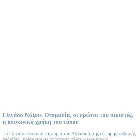
ΓΛΙΝΑΔΟ
You Are Currently Here!
Home
ΓΛΙΝΑΔΟ
Γλινάδο Νάξου: Ονομασία, οι πρώτοι του οικιστές,
η κοινωνική χρήση του τόπου
Το Γλινάδο, ένα από τα χωριά του Λιβαδιού, της εύφορης ναξιακής
πεδιάδας, βρίσκεται σε απόσταση πέντε χιλιομέτρων