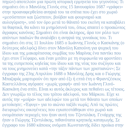
πηγών) αποτελούν μια πρώτη ιστορική ερμηνεία του γεγονότος: Τι
σημαίνει ότι ο Μανόλης Γλινός στις 15 Ιανουαρίου 1687 «γράφει»
στην προαναφερθείσα ανηψιά του τα σπίτια που έχει στο χωριό
«μεσόσπιτον και ξώσπιτον, βούβαν και φουρναριό και
αυλογύριση», υπό τον όρο μετά το θάνατό του εκείνη να καταβάλει
τα θαφτικά, θα κάνει τα μνημόσυνά του, όπως απαιτεί ο προαιώνιος
άγραφος κανόνας; Σημαίνει ότι είναι άκληρος, άρα τον ρόλο των
απόντων παιδιών θα αναλάβει η ανηψιά της γυναίκας του. Τι
σημαίνει ότι στις 11 Ιουλίου 1685 ο Ιωάννης Γλινός ο Κασκάνης (ο
δεύτερος αδελφός) δίνει στον Μανόλη Καπούνη για ψυχική του
ίδιου και της μακαρίτισσας συμβίας του Μαρίνας ένα παντίκι που
έχει στον Γλέφαρο, και έναν μιτάτο με τη συμφωνία να φροντίσει
τα της ευπρεπούς κηδείας του ίδιου και της νέας του συζύγου και
να τους μνημονεύει κατά «την τάξιν πάντων των χριστιανών»; Σε
έγγραφο της 23ης Απριλίου 1688 ο Μανόλης Δρης και ο Γιώργης
Μπαζαράς μαρτυρούν ότι πριν από έξι ή επτά έτη ο Φραντζέσκος
Καστελλάνος αγόρασε «χωρίς γραφή» από τον Ιωάννη Γλινό-
Κασκάνη ένα σπίτι. Είναι κι αυτός άκλερος και πεθαίνει ως τέτοιος.
Δεν γνωρίζω το τέλος του τρίτου αδελφού, του Μάρκου. Είχε κι
αυτός την «μοίρα» των αδελφών του μετά τον θάνατο των οποίων
μετοίκησε; «Έφυγε» για το αιώνιο ταξίδι νωρίς; Από τις πρώτες
διευρυμένες οικογένειες που εγκατεστάθηκαν στο χωριό και
ονομάτισαν περιοχές του ήταν αυτή του Τζιντιλάκη. Γενάρχης της
ήταν ο Γιώργης Τζιντιλάκης, πιθανότατα κρητικής καταγωγής. Σε
έγγραφο του 1680 κάποιος ονόματι Κωνσταντής δίδει προίκα στην