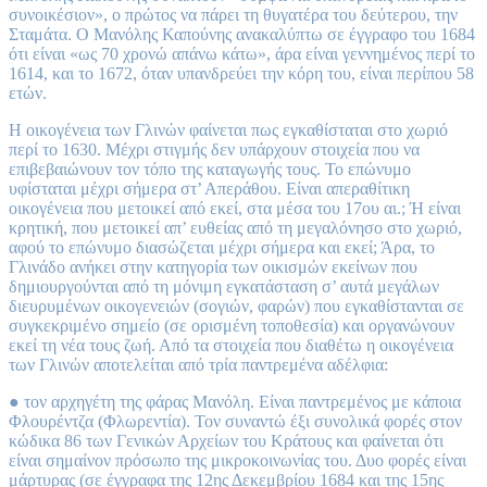
συνοικέσιον», ο πρώτος να πάρει τη θυγατέρα του δεύτερου, την
Σταμάτα. Ο Μανόλης Καπούνης ανακαλύπτω σε έγγραφο του 1684
ότι είναι «ως 70 χρονώ απάνω κάτω», άρα είναι γεννημένος περί το
1614, και το 1672, όταν υπανδρεύει την κόρη του, είναι περίπου 58
ετών.
Η οικογένεια των Γλινών φαίνεται πως εγκαθίσταται στο χωριό
περί το 1630. Μέχρι στιγμής δεν υπάρχουν στοιχεία που να
επιβεβαιώνουν τον τόπο της καταγωγής τους. Το επώνυμο
υφίσταται μέχρι σήμερα στ’ Απεράθου. Είναι απεραθίτικη
οικογένεια που μετοικεί από εκεί, στα μέσα του 17ου αι.; Ή είναι
κρητική, που μετοικεί απ’ ευθείας από τη μεγαλόνησο στο χωριό,
αφού το επώνυμο διασώζεται μέχρι σήμερα και εκεί; Άρα, το
Γλινάδο ανήκει στην κατηγορία των οικισμών εκείνων που
δημιουργούνται από τη μόνιμη εγκατάσταση σ’ αυτά μεγάλων
διευρυμένων οικογενειών (σογιών, φαρών) που εγκαθίστανται σε
συγκεκριμένο σημείο (σε ορισμένη τοποθεσία) και οργανώνουν
εκεί τη νέα τους ζωή. Από τα στοιχεία που διαθέτω η οικογένεια
των Γλινών αποτελείται από τρία παντρεμένα αδέλφια:
● τον αρχηγέτη της φάρας Μανόλη. Είναι παντρεμένος με κάποια
Φλουρέντζα (Φλωρεντία). Τον συναντώ έξι συνολικά φορές στον
κώδικα 86 των Γενικών Αρχείων του Κράτους και φαίνεται ότι
είναι σημαίνον πρόσωπο της μικροκοινωνίας του. Δυο φορές είναι
μάρτυρας (σε έγγραφα της 12ης Δεκεμβρίου 1684 και της 15ης