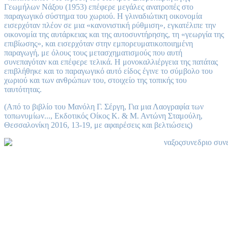
Γεωμήλων Νάξου (1953) επέφερε μεγάλες ανατροπές στο
παραγωγικό σύστημα του χωριού. Η γλιναδιώτικη οικονομία
εισερχόταν πλέον σε μια «κανονιστική ρύθμιση», εγκατέλιπε την
οικονομία της αυτάρκειας και της αυτοσυντήρησης, τη «γεωργία της
επιβίωσης», και εισερχόταν στην εμπορευματικοποιημένη
παραγωγή, με όλους τους μετασχηματισμούς που αυτή
συνεπαγόταν και επέφερε τελικά. Η μονοκαλλιέργεια της πατάτας
επιβλήθηκε και το παραγωγικό αυτό είδος έγινε το σύμβολο του
χωριού και των ανθρώπων του, στοιχείο της τοπικής του
ταυτότητας.
(Από το βιβλίο του Μανόλη Γ. Σέργη, Για μια Λαογραφία των
τοπωνυμίων..., Εκδοτικός Οίκος Κ. & Μ. Αντώνη Σταμούλη,
Θεσσαλονίκη 2016, 13-19, με αφαιρέσεις και βελτιώσεις)