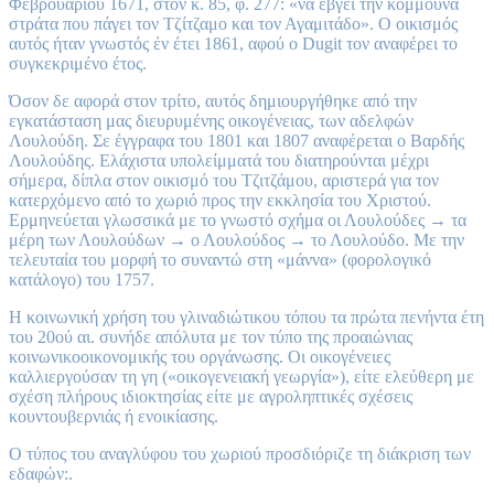
Φεβρουαρίου 1671, στον κ. 85, φ. 277: «να έβγει την κομμούνα
στράτα που πάγει τον Τζίτζαμο και τον Αγαμιτάδο». Ο οικισμός
αυτός ήταν γνωστός ἐν έτει 1861, αφού ο Dugit τον αναφέρει το
συγκεκριμένο έτος.
Όσον δε αφορά στον τρίτο, αυτός δημιουργήθηκε από την
εγκατάσταση μας διευρυμένης οικογένειας, των αδελφών
Λουλούδη. Σε έγγραφα του 1801 και 1807 αναφέρεται ο Βαρδής
Λουλούδης. Ελάχιστα υπολείμματά του διατηρούνται μέχρι
σήμερα, δίπλα στον οικισμό του Τζιτζάμου, αριστερά για τον
κατερχόμενο από το χωριό προς την εκκλησία του Χριστού.
Ερμηνεύεται γλωσσικά με το γνωστό σχήμα οι Λουλούδες → τα
μέρη των Λουλούδων → ο Λουλούδος → το Λουλούδο. Με την
τελευταία του μορφή το συναντώ στη «μάννα» (φορολογικό
κατάλογο) του 1757.
Η κοινωνική χρήση του γλιναδιώτικου τόπου τα πρώτα πενήντα έτη
του 20ού αι. συνήδε απόλυτα με τον τύπο της προαιώνιας
κοινωνικοοικονομικής του οργάνωσης. Οι οικογένειες
καλλιεργούσαν τη γη («οικογενειακή γεωργία»), είτε ελεύθερη με
σχέση πλήρους ιδιοκτησίας είτε με αγροληπτικές σχέσεις
κουντουβερνιάς ή ενοικίασης.
Ο τύπος του αναγλύφου του χωριού προσδιόριζε τη διάκριση των
εδαφών:.