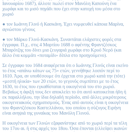
Ιανουαρίου 1687), άλλοτε πωλεί στον Μανόλη Καπούνη ένα
χωράφι και το μισό πηγάδι που έχει στην κατοχή του μέσα στο
χωριό
● τον Ιωάννη Γλινό ή Κασκάνη. Έχει νυμφευθεί κάποια Μαρίνα,
αγνώστου γένους
● τον Μάρκο Γλινό-Κασκάνη. Συναντάται ελάχιστες φορές στα
έγγραφα. Π.χ., στις 4 Μαρτίου 1688 ο αφέντης Φραντζέσκος
Μπαρότζης του δίνει μια ζευγαριά χωράφι στο Κρυό Νερό (και
άλλο ένα κομμάτι «ποταμίδι» δίπλα στο προηγούμενο).
Σε έγγραφο του 1684 αναφέρεται ότι ο Ιωάννης Γλινός είναι εκείνο
το έτος «απάνω κάτων ως 75» ετών, γεννήθηκε λοιπόν περί το
1610. Άρα, αν υποθέσουμε ότι έρχεται στο χωριό κατά την (τότε)
«μεστή ηλικία» των 20 ετών, το γεγονός συμπίπτει με το έτος
1630, το έτος που εγκαθίσταται η οικογένειά του στο χωριό.
Βεβαίως η άφιξή τους δεν αποκλείει το ότι αυτό κατοικείται ήδη ή
εκ παραλλήλου, την ίδια δηλαδή περίοδο, από άλλες μικρότερους
οικογενειακούς σχηματισμούς. Ένας από αυτούς είναι η οικογένεια
του Φραντζέσκου Καστελλάνου, του οποίου η σύζυγος Ειρήνη
είναι ανηψιά της γυναίκας του Μανόλη Γλινού.
Η οικογένεια των Γλινών εξαφανίστηκε από το χωριό περί τα τέλη
του 17ου αι. ή στις αρχές του 18ου. Όσα έπονται (ελλείψει ικανών