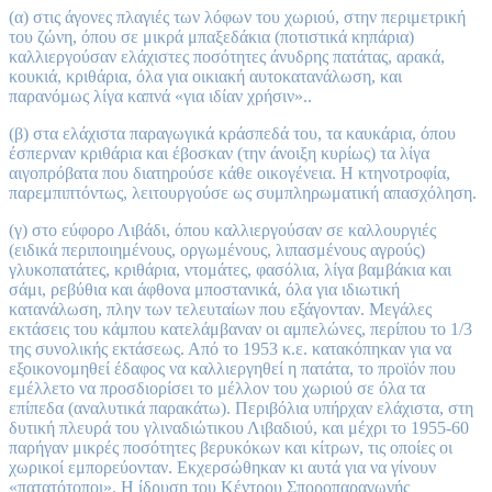
(α) στις άγονες πλαγιές των λόφων του χωριού, στην περιμετρική
του ζώνη, όπου σε μικρά μπαξεδάκια (ποτιστικά κηπάρια)
καλλιεργούσαν ελάχιστες ποσότητες άνυδρης πατάτας, αρακά,
κουκιά, κριθάρια, όλα για οικιακή αυτοκατανάλωση, και
παρανόμως λίγα καπνά «για ιδίαν χρήσιν»..
(β) στα ελάχιστα παραγωγικά κράσπεδά του, τα καυκάρια, όπου
έσπερναν κριθάρια και έβοσκαν (την άνοιξη κυρίως) τα λίγα
αιγοπρόβατα που διατηρούσε κάθε οικογένεια. Η κτηνοτροφία,
παρεμπιπτόντως, λειτουργούσε ως συμπληρωματική απασχόληση.
(γ) στο εύφορο Λιβάδι, όπου καλλιεργούσαν σε καλλουργιές
(ειδικά περιποιημένους, οργωμένους, λιπασμένους αγρούς)
γλυκοπατάτες, κριθάρια, ντομάτες, φασόλια, λίγα βαμβάκια και
σάμι, ρεβύθια και άφθονα μποστανικά, όλα για ιδιωτική
κατανάλωση, πλην των τελευταίων που εξάγονταν. Μεγάλες
εκτάσεις του κάμπου κατελάμβαναν οι αμπελώνες, περίπου το 1/3
της συνολικής εκτάσεως. Από το 1953 κ.ε. κατακόπηκαν για να
εξοικονομηθεί έδαφος να καλλιεργηθεί η πατάτα, το προϊόν που
εμέλλετο να προσδιορίσει το μέλλον του χωριού σε όλα τα
επίπεδα (αναλυτικά παρακάτω). Περιβόλια υπήρχαν ελάχιστα, στη
δυτική πλευρά του γλιναδιώτικου Λιβαδιού, και μέχρι το 1955-60
παρήγαν μικρές ποσότητες βερυκόκων και κίτρων, τις οποίες οι
χωρικοί εμπορεύονταν. Εκχερσώθηκαν κι αυτά για να γίνουν
«πατατότοποι». Η ίδρυση του Κέντρου Σποροπαραγωγής