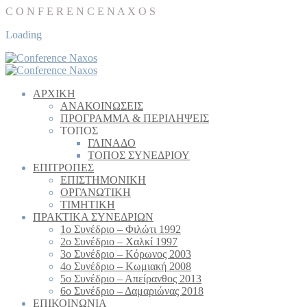
C
O
N
F
E
R
E
N
C
E
N
A
X
O
S
Loading
AΡΧΙΚΗ
ΑΝΑΚΟΙΝΩΣΕΙΣ
ΠΡΟΓΡΑΜΜΑ & ΠΕΡΙΛΗΨΕΙΣ
ΤΟΠΟΣ
ΓΛΙΝΑΔΟ
TΟΠΟΣ ΣΥΝΕΔΡΙΟΥ
ΕΠΙΤΡΟΠΕΣ
ΕΠΙΣΤΗΜΟΝΙΚΗ
ΟΡΓΑΝΩΤΙΚΗ
TIMHTIKH
ΠΡΑΚΤΙΚΑ ΣΥΝΕΔΡΙΩΝ
1ο Συνέδριο – Φιλώτι 1992
2ο Συνέδριο – Χαλκί 1997
3ο Συνέδριο – Κόρωνος 2003
4ο Συνέδριο – Kωμιακή 2008
5ο Συνέδριο – Απείρανθος 2013
6ο Συνέδριο – Δαμαριώνας 2018
ΕΠΙΚΟΙΝΩΝΙΑ