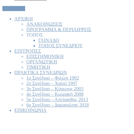
Registration
AΡΧΙΚΗ
ΑΝΑΚΟΙΝΩΣΕΙΣ
ΠΡΟΓΡΑΜΜΑ & ΠΕΡΙΛΗΨΕΙΣ
ΤΟΠΟΣ
ΓΛΙΝΑΔΟ
TΟΠΟΣ ΣΥΝΕΔΡΙΟΥ
ΕΠΙΤΡΟΠΕΣ
ΕΠΙΣΤΗΜΟΝΙΚΗ
ΟΡΓΑΝΩΤΙΚΗ
TIMHTIKH
ΠΡΑΚΤΙΚΑ ΣΥΝΕΔΡΙΩΝ
1ο Συνέδριο – Φιλώτι 1992
2ο Συνέδριο – Χαλκί 1997
3ο Συνέδριο – Κόρωνος 2003
4ο Συνέδριο – Kωμιακή 2008
5ο Συνέδριο – Απείρανθος 2013
6ο Συνέδριο – Δαμαριώνας 2018
ΕΠΙΚΟΙΝΩΝΙΑ