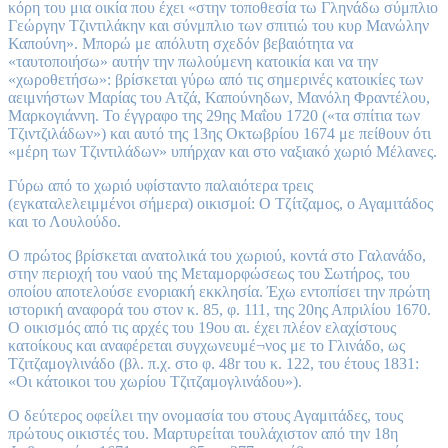
κόρη του μια οικία που έχει «στην τοποθεσία τω Γληνάδω σύμπλιο
Γεώργην Τζιντιλάκην και σύνμπλιο των σπιτιώ του κυρ Μανώλην
Καπούνη». Μπορώ με απόλυτη σχεδόν βεβαιότητα να
«ταυτοποιήσω» αυτήν την πωλούμενη κατοικία και να την
«χωροθετήσω»: βρίσκεται γύρω από τις σημερινές κατοικίες των
αειμνήστων Μαρίας του Ατζά, Καπούνηδων, Μανόλη Φραντέλου,
Μαρκογιάννη. Το έγγραφο της 29ης Μαΐου 1720 («τα σπίτια των
Τζιντζιλάδων») και αυτό της 13ης Οκτωβρίου 1674 με πείθουν ότι
«μέρη των Τζιντιλάδων» υπήρχαν και στο ναξιακό χωριό Μέλανες.
Γύρω από το χωριό υφίσταντο παλαιότερα τρεις
(εγκαταλελειμμένοι σήμερα) οικισμοί: Ο Τζίτζαμος, ο Αγαμιτάδος
και το Λουλούδο.
Ο πρώτος βρίσκεται ανατολικά του χωριού, κοντά στο Γαλανάδο,
στην περιοχή του ναού της Μεταμορφώσεως του Σωτήρος, του
οποίου αποτελούσε ενοριακή εκκλησία. Έχω εντοπίσει την πρώτη
ιστορική αναφορά του στον κ. 85, φ. 111, της 20ης Απριλίου 1670.
Ο οικισμός από τις αρχές του 19ου αι. έχει πλέον ελαχίστους
κατοίκους και αναφέρεται συγχωνευμέ¬νος με το Γλινάδο, ως
Τζιτζαμογλινάδο (βλ. π.χ. στο φ. 48r του κ. 122, του έτους 1831:
«Οι κάτοικοι του χωρίου Τζιτζαμογλινάδου»).
Ο δεύτερος οφείλει την ονομασία του στους Αγαμιτάδες, τους
πρώτους οικιστές του. Μαρτυρείται τουλάχιστον από την 18η